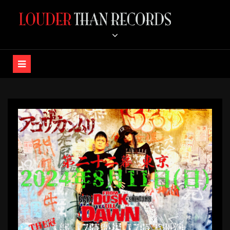
コ
ン
LOUDER THAN RECORDS /
テ
ン
K-A-Z OFFICIAL STORE
ツ
へ
ス
キ
ッ
プ