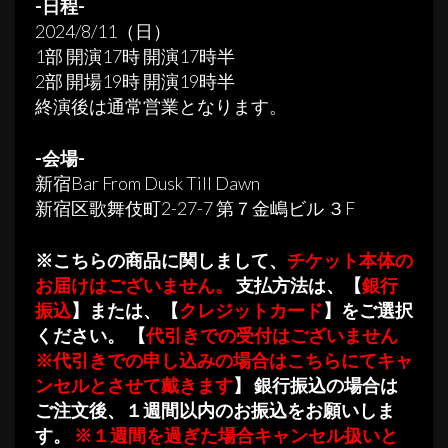
-日程-
2024/8/11（日）
1部 開演17時 開演17時半
2部 開場19時 開演19時半
終演後は通常営業となります。
-会場-
新宿Bar From Dusk Till Dawn
新宿区歌舞伎町2-27-7 第７金嶋ビル ３F
※こちらの商品に関しまして、
チケット本体の
お届けはございません。
支払方法は、【
銀行
振込
】または、【
クレジットカード
】をご選択
ください。 【
代引きでの受付はございません
※代引きでの申し込みの場合はこちらにてキャ
ンセルとさせて戴きます
】 銀行振込の場合は
ご注文後、１週間以内のお振込をお願いしま
す。
※１週間を過ぎた場合キャンセル扱いと