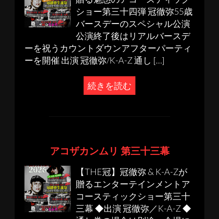
ショー第三十四弾 冠徹弥55歳
バースデーのスペシャル公演
公演終了後はリアルバースデ
ーを祝うカウントダウンアフターパーティ
ーを開催 出演 冠徹弥/K-A-Z 通し […]
続きを読む
アコザカンムリ 第三十三幕
【THE冠】冠徹弥 & K-A-Zが
贈るエンターテインメントア
コースティックショー第三十
三幕 ◆出演 冠徹弥／K-A-Z ◆