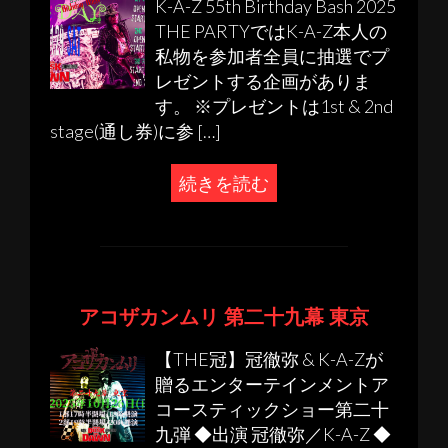
K-A-Z 55th Birthday Bash 2025
THE PARTYではK-A-Z本人の
私物を参加者全員に抽選でプ
レゼントする企画がありま
す。 ※プレゼントは1st & 2nd
stage(通し券)に参 […]
続きを読む
アコザカンムリ 第二十九幕 東京
【THE冠】冠徹弥 & K-A-Zが
贈るエンターテインメントア
コースティックショー第二十
九弾 ◆出演 冠徹弥／K-A-Z ◆