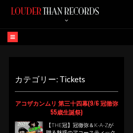
コ
ン
LOUDER THAN RECORDS /
テ
ン
K-A-Z OFFICIAL STORE
ツ
へ
ス
キ
ッ
プ
カテゴリー:
Tickets
アコザカンムリ 第三十四幕(9/6 冠徹弥
55歳生誕祭)
【THE冠】冠徹弥＆K-A-Zが
贈る魅惑のアコースティック