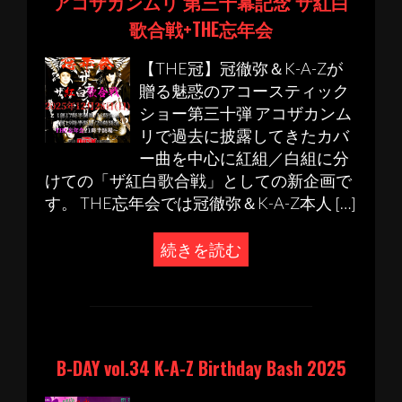
アコザカンムリ 第三十幕記念 ザ紅白
歌合戦+THE忘年会
【THE冠】冠徹弥＆K-A-Zが
贈る魅惑のアコースティック
ショー第三十弾 アコザカンム
リで過去に披露してきたカバ
ー曲を中心に紅組／白組に分
けての「ザ紅白歌合戦」としての新企画で
す。 THE忘年会では冠徹弥＆K-A-Z本人 […]
続きを読む
B-DAY vol.34 K-A-Z Birthday Bash 2025