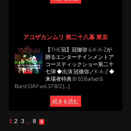
アコザカンムリ 第二十八幕 東京
【THE冠】冠徹弥 & K-A-Zが
贈るエンターテインメントア
コースティックショー第二十
七弾 ◆出演 冠徹弥／K-A-Z ◆
来場者特典 8/10 Ballad &
Burst DAY vol.37 8/2 […]
続きを読む
投
1
2
3
…
8
稿