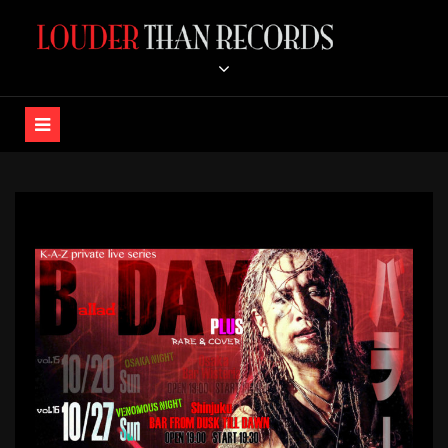
コ
ン
LOUDER THAN RECORDS /
テ
ン
K-A-Z OFFICIAL STORE
ツ
へ
ス
キ
ッ
プ