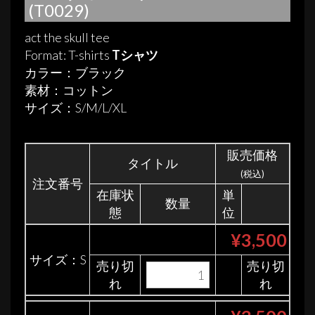
(T0029)
act the skull tee
Format: T-shirts
Tシャツ
カラー：ブラック
素材：コットン
サイズ：S/M/L/XL
販売価格
タイトル
(税込)
注文番号
在庫状
単
数量
態
位
¥3,500
サイズ：S
売り切
売り切
れ
れ