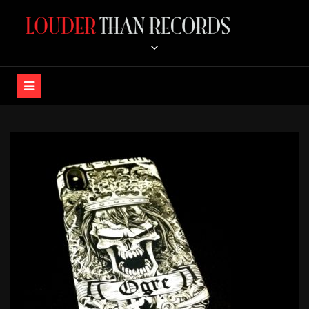
コ
ン
LOUDER THAN RECORDS /
テ
ン
K-A-Z OFFICIAL STORE
ツ
へ
ス
キ
ッ
プ