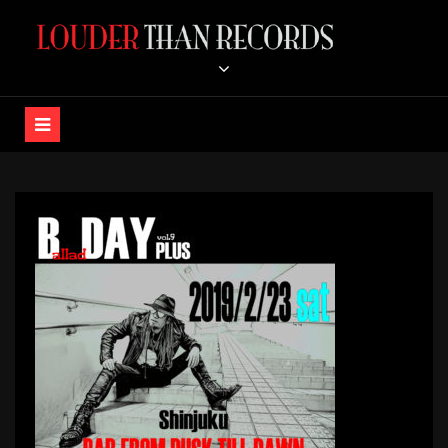
コ
ン
LOUDER THAN RECORDS /
テ
ン
K-A-Z OFFICIAL STORE
ツ
へ
ス
キ
ッ
プ