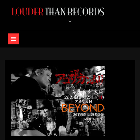
コ
ン
LOUDER THAN RECORDS /
テ
ン
K-A-Z OFFICIAL STORE
ツ
へ
ス
キ
ッ
プ